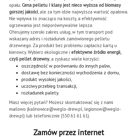
opału.
Cena pelletu I klasy jest nieco wyższa od biomasy
gorszej jakości
, ale za tym idzie najwyższa wartość opałowa.
Nie wpływa to znacząco na koszty, a efektywność
ogrzewania jest nieporównywalnie lepsza.
Oferujemy szeroki zakres usług, w tym transport pod
wskazany adres i rozładunek zamówionego pelletu
drzewnego. Za produkt bez problemu zapłacisz kartą u
kierowcy. Wybierz ekologiczne i
efektywne źródło energii,
czyli pellet drzewny
, a zyskasz wiele korzyści:
oszczędność w porównaniu do innych paliw,
dostawę bez konieczności wychodzenia z domu,
produkt wysokiej jakości,
uczciwy przebieg transakcji,
rozładunek palety.
Masz więcej pytań? Możesz skontaktować się z nami
mailowo (kalinowice@weglo-drew.pl, legionow@weglo-
drew.pl) lub telefonicznie (530 61 61 61).
Zamów przez internet