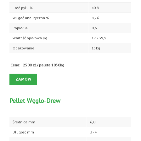
Ilość pyłu %
<0,8
Wilgoć analityczna %
8,26
Popiół %
0,6
Wartość opałowa J/g
17 239,9
Opakowanie
15kg
Cena: 2500 zł / paleta 1050kg
ZAMÓW
Pellet Węglo-Drew
Średnica mm
6,0
Długość mm
3 - 4