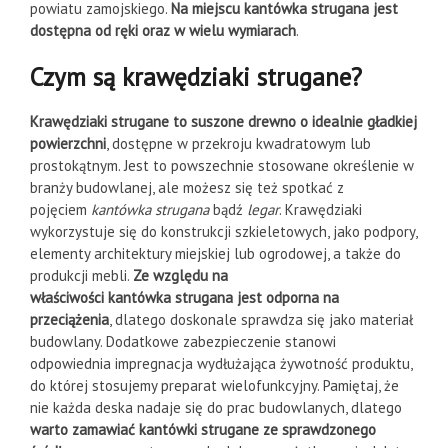
powiatu zamojskiego.
Na miejscu kantówka strugana jest
dostępna od ręki oraz w wielu wymiarach
.
Czym są krawędziaki strugane?
Krawędziaki strugane to suszone drewno o idealnie gładkiej
powierzchni
, dostępne w przekroju kwadratowym lub
prostokątnym. Jest to powszechnie stosowane określenie w
branży budowlanej, ale możesz się też spotkać z
pojęciem
kantówka strugana
bądź
legar
. Krawędziaki
wykorzystuje się do konstrukcji szkieletowych, jako podpory,
elementy architektury miejskiej lub ogrodowej, a także do
produkcji mebli.
Ze względu na
właściwości kantówka strugana jest odporna na
przeciążenia
, dlatego doskonale sprawdza się jako materiał
budowlany. Dodatkowe zabezpieczenie stanowi
odpowiednia impregnacja wydłużająca żywotność produktu,
do której stosujemy preparat wielofunkcyjny. Pamiętaj, że
nie każda deska nadaje się do prac budowlanych, dlatego
warto zamawiać kantówki strugane ze sprawdzonego