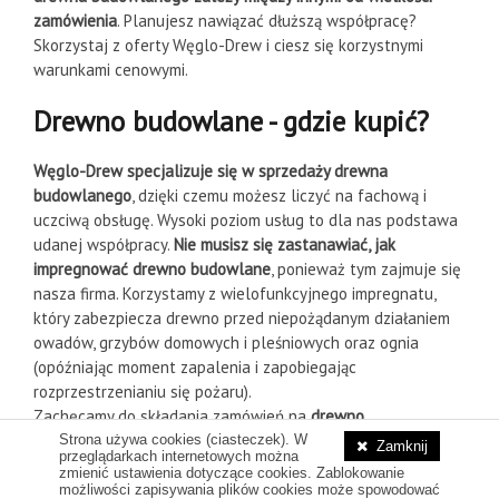
zamówienia
. Planujesz nawiązać dłuższą współpracę?
Skorzystaj z oferty Węglo-Drew i ciesz się korzystnymi
warunkami cenowymi.
Drewno budowlane - gdzie kupić?
Węglo-Drew specjalizuje się w sprzedaży drewna
budowlanego
, dzięki czemu możesz liczyć na fachową i
uczciwą obsługę. Wysoki poziom usług to dla nas podstawa
udanej współpracy.
Nie musisz się zastanawiać, jak
impregnować drewno budowlane
, ponieważ tym zajmuje się
nasza firma. Korzystamy z wielofunkcyjnego impregnatu,
który zabezpiecza drewno przed niepożądanym działaniem
owadów, grzybów domowych i pleśniowych oraz ognia
(opóźniając moment zapalenia i zapobiegając
rozprzestrzenianiu się pożaru).
Zachęcamy do składania zamówień na
drewno
konstrukcyjne w atrakcyjnej cenie
w wybranym punkcie
Strona używa cookies (ciasteczek). W
Zamknij
przeglądarkach internetowych można
handlowym.
zmienić ustawienia dotyczące cookies. Zablokowanie
możliwości zapisywania plików cookies może spowodować