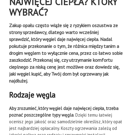
NAJWIĘCEJ CIEPŁA? KTÓRY
WYBRAĆ?
Zakup opału często wiąże się z ryzykiem oszustwa ze
strony sprzedawcy, dlatego warto wcześniej
sprawdzić, który węgiel daje najwięcej ciepła. Nadal
pokutuje przekonanie o tym, że różnica między tanim a
drogim węglem to wyłącznie cena, przez co łatwo sobie
zaszkodzić. Przekonaj się, czy utrzymanie komfortu
cieplnego za niską cenę jest możliwe oraz dowiedz się,
jaki węgiel kupić, aby Twój dom był ogrzewany jak
najdłużej.
Rodzaje węgla
Aby zrozumieć, który węgiel daje najwięcej ciepła, trzeba
poznać poszczególne typy węgla
. Dzięki temu łatwiej
ocenisz jego jakość oraz samodzielnie określisz, który opał
jest najbardziej opłacalny. Koszty ogrzewania zależą od
jakości paliwa oraz rodzaju i sprawności instalacji