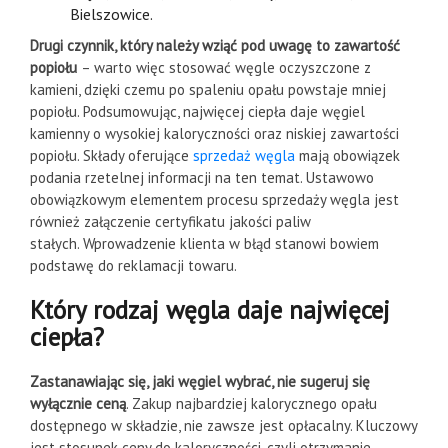
Bielszowice.
Drugi czynnik, który należy wziąć pod uwagę to zawartość
popiołu
– warto więc stosować węgle oczyszczone z
kamieni, dzięki czemu po spaleniu opału powstaje mniej
popiołu. Podsumowując, najwięcej ciepła daje węgiel
kamienny o wysokiej kaloryczności oraz niskiej zawartości
popiołu. Składy oferujące
sprzedaż węgla
mają obowiązek
podania rzetelnej informacji na ten temat. Ustawowo
obowiązkowym elementem procesu sprzedaży węgla jest
również załączenie certyfikatu jakości paliw
stałych. Wprowadzenie klienta w błąd stanowi bowiem
podstawę do reklamacji towaru.
Który rodzaj węgla daje najwięcej
ciepła?
Zastanawiając się, jaki węgiel wybrać, nie sugeruj się
wyłącznie ceną
. Zakup najbardziej kalorycznego opału
dostępnego w składzie, nie zawsze jest opłacalny. Kluczowy
jest stosunek ceny do kaloryczności, czyli otrzymanie