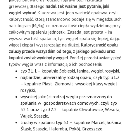
grzewczej, dlatego
nadal tak ważne jest pytanie, jaki
węgiel wybrać
. Kluczowa jest jego wartość opałowa, czyli
kaloryczność, którą standardowo podaje się w megadżulach
na kilogram (Mj/kg), co oznacza ilość ciepła wydzieloną przy
całkowitym spaleniu jednostki. Zasada jest prosta – im
wyższa wartość spalania, tym węgiel spala się lepiej, dając
więcej ciepła i wystarczając na dłużej.
Kaloryczność opału
zależy przede wszystkim od tego, z jakiego pokładu oraz
kopalni został wydobyty węgiel
. Poniżej przedstawiamy pięć
typów węgla wraz z informacją o ich pochodzeniu:
typ 31.1 – kopalnie Sobieski, Janina, węgiel rosyjski,
najbardziej uniwersalny rodzaj opału, czyli typ 31.2
– kopalnie Piast, Ziemowit, wysokiej klasy węgiel
rosyjski,
wysokiej jakości rodzaj węgla przeznaczony do
spalania w gospodarstwach domowych, czyli typ
32.1 oraz typ 32.2 – kopalnie Chwałowice, Wesoła,
Wujek, Staszic,
trudny w spalaniu typ 33 – kopalnie Marcel, Sośnica,
Śląsk, Staszic, Halemba, Pokój, Brzeszcze,