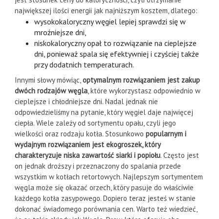
największej ilości energii jak najniższym kosztem, dlatego:
wysokokaloryczny węgiel lepiej sprawdzi się w
mroźniejsze dni,
niskokaloryczny opał to rozwiązanie na cieplejsze
dni, ponieważ spala się efektywniej i czyściej także
przy dodatnich temperaturach.
Innymi słowy mówiąc,
optymalnym rozwiązaniem jest zakup
dwóch rodzajów węgla
, które wykorzystasz odpowiednio w
cieplejsze i chłodniejsze dni. Nadal jednak nie
odpowiedzieliśmy na pytanie, który węgiel daje najwięcej
ciepła. Wiele zależy od sortymentu opału, czyli jego
wielkości oraz rodzaju kotła. Stosunkowo
popularnym i
wydajnym rozwiązaniem jest ekogroszek, który
charakteryzuje niska zawartość siarki i popiołu
. Często jest
on jednak droższy i przeznaczony do spalania przede
wszystkim w kotłach retortowych. Najlepszym sortymentem
węgla może się okazać orzech, który pasuje do właściwie
każdego kotła zasypowego. Dopiero teraz jesteś w stanie
dokonać świadomego porównania cen. Warto też wiedzieć,