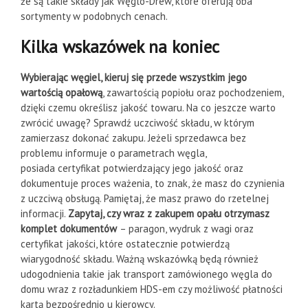
że są takie składy jak Węglo-Drew, które oferują oba
sortymenty w podobnych cenach.
Kilka wskazówek na koniec
Wybierając węgiel, kieruj się przede wszystkim jego
wartością opałową
, zawartością popiołu oraz pochodzeniem,
dzięki czemu określisz jakość towaru. Na co jeszcze warto
zwrócić uwagę? Sprawdź uczciwość składu, w którym
zamierzasz dokonać zakupu. Jeżeli sprzedawca bez
problemu informuje o parametrach węgla,
posiada certyfikat potwierdzający jego jakość oraz
dokumentuje proces ważenia,
to znak, że masz do czynienia
z uczciwą obsługą. Pamiętaj, że masz prawo do rzetelnej
informacji.
Zapytaj, czy wraz z zakupem opału otrzymasz
komplet dokumentów
– paragon, wydruk z wagi oraz
certyfikat jakości, które ostatecznie potwierdzą
wiarygodność składu. Ważną wskazówką będą również
udogodnienia takie jak transport zamówionego węgla do
domu wraz z rozładunkiem HDS-em czy możliwość płatności
kartą bezpośrednio u kierowcy.