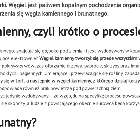
rki. Węgiel jest paliwem kopalnym pochodzenia organi
worzenia się węgla kamiennego i brunatnego.
ienny, czyli krótko o procesi
innego, znajduje się głęboko pod ziemią i i jest wydobywany w kop
rujące elektrownie?
Węgiel kamienny tworzył się przede wszystkim 
ę pokrywały wówczas olbrzymie drzewa, paprocie, skrzypy oraz inne 
kłych i bagiennych. Umierające i przewracające się rośliny, zapada
y się w torf, a następnie w węgiel kamienny, z którego dzisiaj korz
odpowiada również brak powietrza pod powierzchnią ziemi.
yć jedynie wydobywany – ze względu na specyfikę procesu powstawa
się skończy, a ludzie z powstającego obecnie surowca będą korzy
runatny?