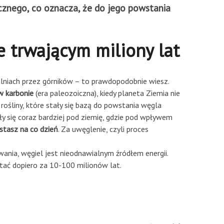
cznego, co oznacza, że do jego powstania
e trwającym miliony lat
alniach przez górników – to prawdopodobnie wiesz.
w karbonie
(era paleozoiczna), kiedy planeta Ziemia nie
rośliny, które stały się bazą do powstania węgla
ły się coraz bardziej pod ziemię, gdzie pod wpływem
ystasz na co dzień
. Za uwęglenie, czyli proces
nia, węgiel jest nieodnawialnym źródłem energii.
stać dopiero za 10-100 milionów lat.