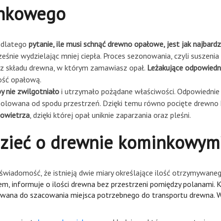
inkowego
, dlatego
pytanie, ile musi schnąć drewno opałowe, jest jak najbard
śnie wydzielając mniej ciepła. Proces sezonowania, czyli suszeni
raz składu drewna, w którym zamawiasz opał.
Leżakujące odpowiedn
tość opałową.
y nie zwilgotniało
i utrzymało pożądane właściwości. Odpowiednie
zolowana od spodu przestrzeń. Dzięki temu równo pocięte drewno 
powietrza
, dzięki której opał uniknie zaparzania oraz pleśni.
dzieć o drewnie kominkowym
 świadomość, że istnieją dwie miary określające ilość otrzymywan
em, informuje o ilości drewna bez przestrzeni pomiędzy polanami. K
sowana do szacowania miejsca potrzebnego do transportu drewna. 