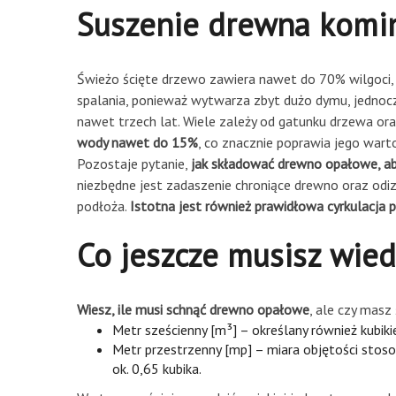
Suszenie drewna kom
Świeżo ścięte drzewo zawiera nawet do 70% wilgoci
spalania, ponieważ wytwarza zbyt dużo dymu, jednocze
nawet trzech lat. Wiele zależy od gatunku drzewa o
wody nawet do 15%
, co znacznie poprawia jego war
Pozostaje pytanie,
jak składować drewno opałowe, ab
niezbędne jest zadaszenie chroniące drewno oraz odi
podłoża.
Istotna jest również prawidłowa cyrkulacja 
Co jeszcze musisz wie
Wiesz, ile musi schnąć drewno opałowe
, ale czy masz
Metr sześcienny [m³] – określany również kubiki
Metr przestrzenny [mp] – miara objętości sto
ok. 0,65 kubika.