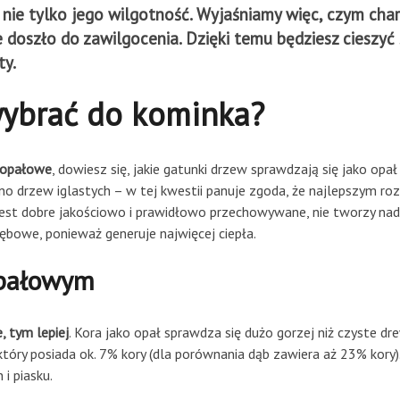
nie tylko jego wilgotność. Wyjaśniamy więc, czym cha
 doszło do zawilgocenia. Dzięki temu będziesz cieszy
ty.
wybrać do kominka?
o opałowe
, dowiesz się, jakie gatunki drzew sprawdzają się jako op
wno drzew iglastych – w tej kwestii panuje zgoda, że najlepszym ro
eli jest dobre jakościowo i prawidłowo przechowywane, nie tworzy na
bowe, ponieważ generuje najwięcej ciepła.
opałowym
, tym lepiej
. Kora jako opał sprawdza się dużo gorzej niż czyste d
który posiada ok. 7% kory (dla porównania dąb zawiera aż 23% kory)
 i piasku.