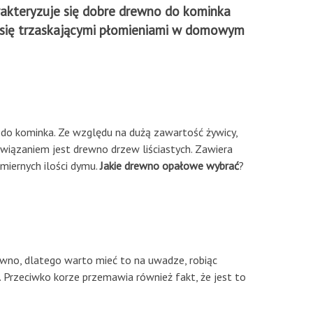
rakteryzuje się dobre drewno do kominka
ć się trzaskającymi płomieniami w domowym
ał do kominka. Ze względu na dużą zawartość żywicy,
związaniem jest drewno drzew liściastych. Zawiera
dmiernych ilości dymu.
Jakie drewno opałowe wybrać
?
rewno, dlatego warto mieć to na uwadze, robiąc
. Przeciwko korze przemawia również fakt, że jest to